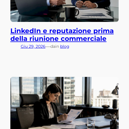
LinkedIn e reputazione prima
della riunione commerciale
—
Giu 29, 2026
da
in
blog