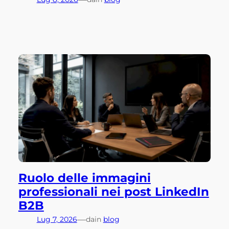
Ruolo delle immagini
professionali nei post LinkedIn
B2B
—
Lug 7, 2026
da
in
blog