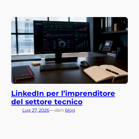
LinkedIn per l’imprenditore
del settore tecnico
—
Lug 27, 2026
da
in
blog