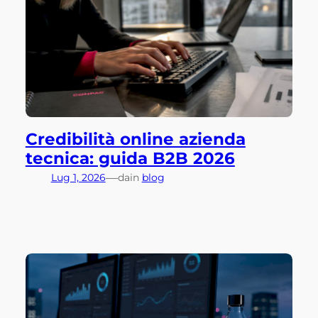
Credibilità online azienda
tecnica: guida B2B 2026
—
Lug 1, 2026
da
in
blog