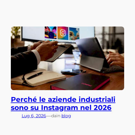
Perché le aziende industriali
sono su Instagram nel 2026
—
Lug 6, 2026
da
in
blog