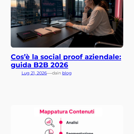
Cos’è la social proof aziendale:
guida B2B 2026
—
Lug 21, 2026
da
in
blog