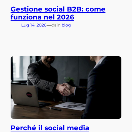
Gestione social B2B: come
funziona nel 2026
—
Lug 14, 2026
da
in
blog
Perché il social media