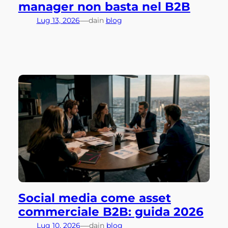
manager non basta nel B2B
—
Lug 13, 2026
da
in
blog
Social media come asset
commerciale B2B: guida 2026
—
Lug 10, 2026
da
in
blog