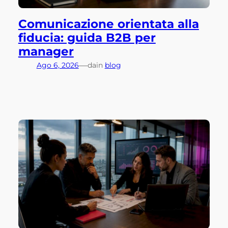
Comunicazione orientata alla
fiducia: guida B2B per
manager
—
Ago 6, 2026
da
in
blog