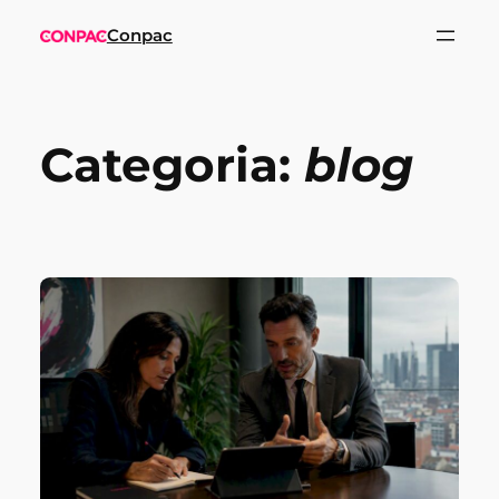
Vai
Conpac
al
contenuto
Categoria:
blog