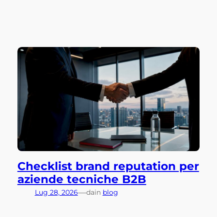
Checklist brand reputation per
aziende tecniche B2B
—
Lug 28, 2026
da
in
blog