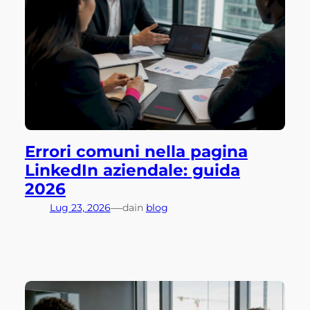
Errori comuni nella pagina
LinkedIn aziendale: guida
2026
—
Lug 23, 2026
da
in
blog