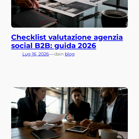
Checklist valutazione agenzia
social B2B: guida 2026
—
Lug 16, 2026
da
in
blog