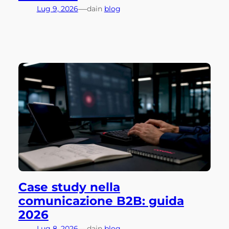
—
Lug 9, 2026
da
in
blog
Case study nella
comunicazione B2B: guida
2026
—
Lug 8, 2026
da
in
blog