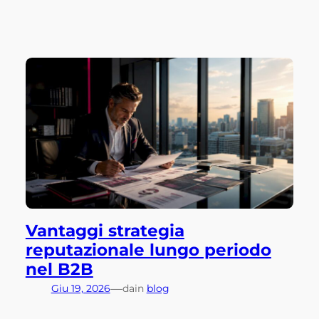
Vantaggi strategia
reputazionale lungo periodo
nel B2B
—
Giu 19, 2026
da
in
blog