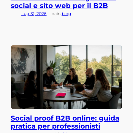
social e sito web per il B2B
—
Lug 31, 2026
da
in
blog
Social proof B2B online: guida
pratica per professionisti