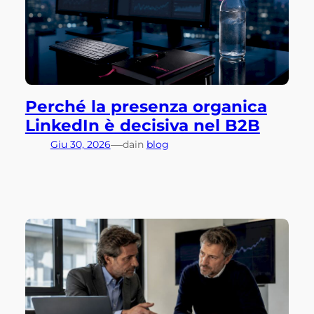
Perché la presenza organica
LinkedIn è decisiva nel B2B
—
Giu 30, 2026
da
in
blog