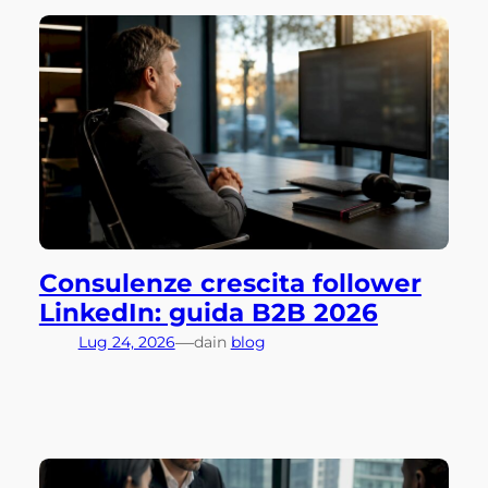
Consulenze crescita follower
LinkedIn: guida B2B 2026
—
Lug 24, 2026
da
in
blog