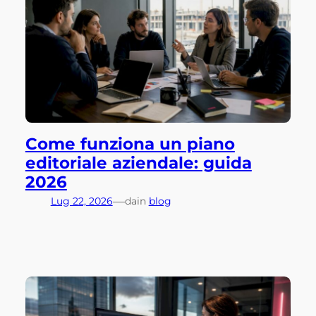
Come funziona un piano
editoriale aziendale: guida
2026
—
Lug 22, 2026
da
in
blog