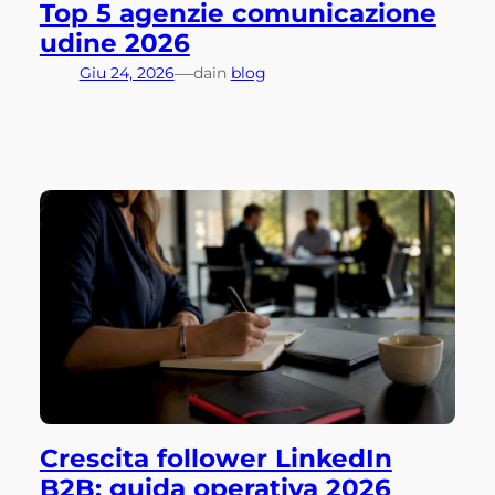
Top 5 agenzie comunicazione
udine 2026
—
Giu 24, 2026
da
in
blog
Crescita follower LinkedIn
B2B: guida operativa 2026