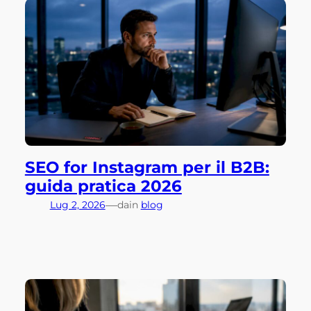
SEO for Instagram per il B2B:
guida pratica 2026
—
Lug 2, 2026
da
in
blog