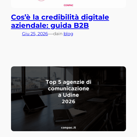
Cos’è la credibilità digitale
aziendale: guida B2B
—
Giu 25, 2026
da
in
blog