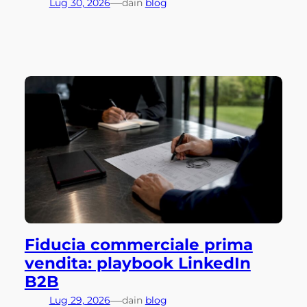
—
Lug 30, 2026
da
in
blog
Fiducia commerciale prima
vendita: playbook LinkedIn
B2B
—
Lug 29, 2026
da
in
blog