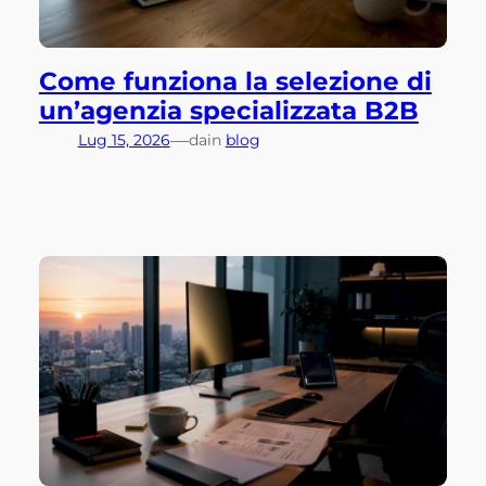
Come funziona la selezione di
un’agenzia specializzata B2B
—
Lug 15, 2026
da
in
blog