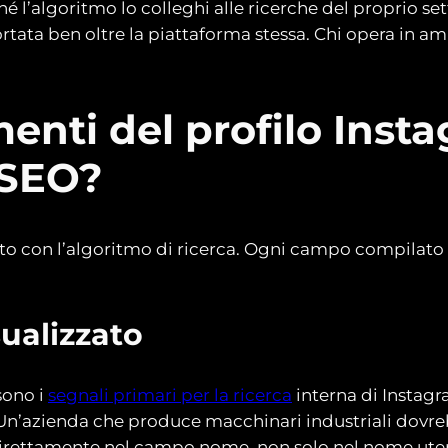
é l’algoritmo lo colleghi alle ricerche del proprio se
rtata ben oltre la piattaforma stessa. Chi opera in am
menti del profilo Inst
 SEO?
atto con l’algoritmo di ricerca. Ogni campo compilat
ualizzato
sono i
segnali primari per la ricerca
interna di Instagr
. Un’azienda che produce macchinari industriali dov
direttamente nel campo nome, non solo nel nome utent