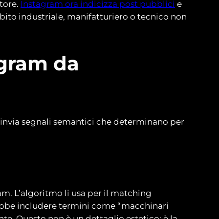
ttore.
Instagram ora indicizza post pubblici
e
bito industriale, manifatturiero o tecnico non
agram da
o invia segnali semantici che determinano per
am. L’algoritmo li usa per il matching
rebbe includere termini come “macchinari
e. Questo non è un dettaglio estetico: è la