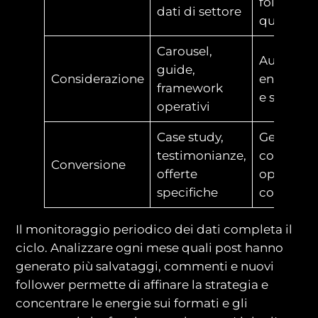
follower
dati di settore
qualificat
Carousel,
Aumenta
guide,
Considerazione
engagem
framework
e salvata
operativi
Case study,
Generare
testimonianze,
contatti e
Conversione
offerte
opportun
specifiche
commerci
Il monitoraggio periodico dei dati completa il
ciclo. Analizzare ogni mese quali post hanno
generato più salvataggi, commenti e nuovi
follower permette di affinare la strategia e
concentrare le energie sui formati e gli