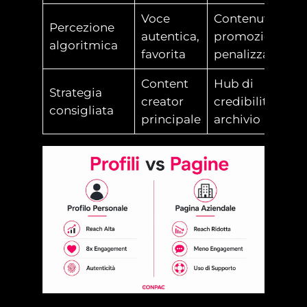
Voce
Contenuto
Percezione
autentica,
promozionale,
algoritmica
favorita
penalizzato
Content
Hub di
Strategia
creator
credibilità e
consigliata
principale
archivio