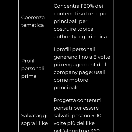
Concentra l’80% dei
contenuti su tre topic
Coerenza
principali per
tematica
costruire topical
authority algoritmica.
I profili personali
generano fino a 8 volte
Profili
più engagement delle
personali
company page: usali
prima
come motore
principale.
Progetta contenuti
pensati per essere
Salvataggi
salvati: pesano 5-10
sopra i like
volte più dei like
nell’algoritmo 360