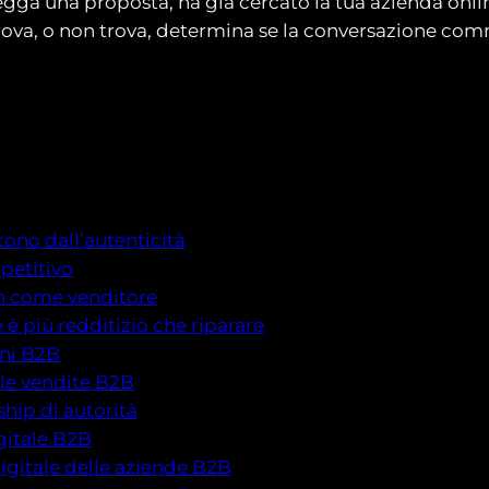
ga una proposta, ha già cercato la tua azienda online
ova, o non trova, determina se la conversazione comm
tono dall’autenticità
petitivo
n come venditore
è più redditizio che riparare
oni B2B
 le vendite B2B
rship di autorità
igitale B2B
gitale delle aziende B2B