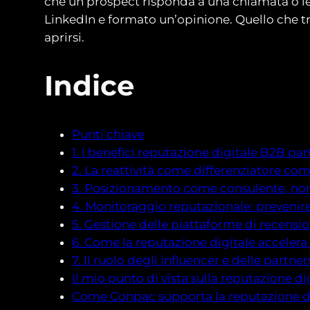
che un prospect risponda a una chiamata o leg
LinkedIn e formato un’opinione. Quello che tr
aprirsi.
Indice
Punti chiave
1. I benefici reputazione digitale B2B par
2. La reattività come differenziatore com
3. Posizionamento come consulente, no
4. Monitoraggio reputazionale: prevenire 
5. Gestione delle piattaforme di recensi
6. Come la reputazione digitale accelera
7. Il ruolo degli influencer e delle partne
Il mio punto di vista sulla reputazione d
Come Conpac supporta la reputazione di