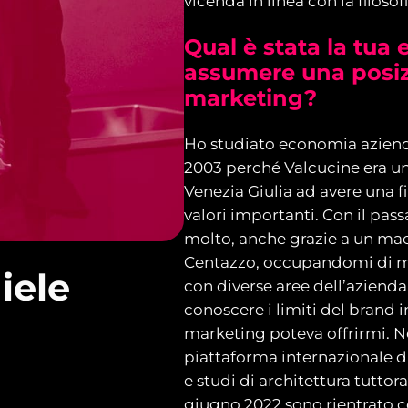
vicenda in linea con la filosof
Qual è stata la tua 
assumere una posizi
marketing?
Ho studiato economia azienda
2003 perché Valcucine era un
Venezia Giulia ad avere una f
valori importanti. Con il pas
molto,
anche
grazie a un mae
Centazzo, occupandomi di
m
iele
con diverse aree dell’azienda 
conoscere i limiti del brand 
marketing poteva offrirmi. N
piattaforma internazionale di
e studi di architettura tuttora
giugno 2022 sono rientrato 