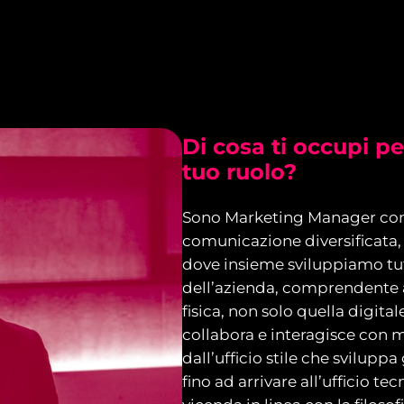
Di cosa ti occupi per
tuo ruolo?
Sono Marketing Manager con 
comunicazione diversificata,
dove insieme sviluppiamo tu
dell’azienda, comprendente 
fisica, non solo quella digital
collabora e interagisce con m
dall’ufficio stile che svilupp
fino ad arrivare all’ufficio tec