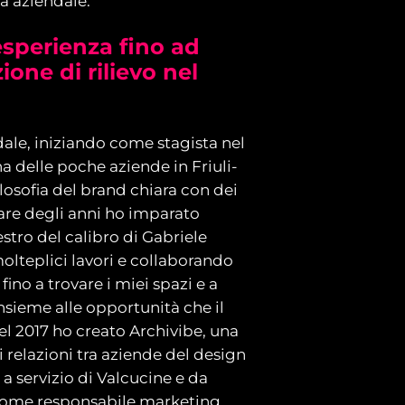
ia aziendale.
esperienza fino ad
one di rilievo nel
le, iniziando come stagista nel
a delle poche aziende in Friuli-
ilosofia del brand chiara con dei
sare degli anni ho imparato
stro del calibro di Gabriele
olteplici
lavori e collaborando
fino a trovare i miei spazi e a
insieme alle opportunità che il
el 2017 ho creato Archivibe, una
 relazioni tra aziende del design
 a servizio di Valcucine e da
come responsabile marketing.