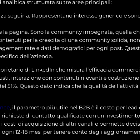
alitica strutturata su tre aree principali:
nza seguirla. Rappresentano interesse generico e sono 
e la pagina. Sono la community impegnata, quella che
ntenuti per la crescita di una community solida, non so
gement rate e dati demografici per ogni post. Queste
cifico dell’azienda.
roprietario di LinkedIn che misura l’efficacia commerci
sti, interazione con contenuti rilevanti e costruzione 
l 51%. Questo dato indica che la qualità dell’attività 
ance
, il parametro più utile nel B2B è il costo per lea
chieste di contatto qualificate con un investimento d
costi di acquisizione di altri canali e permette decisi
gni 12-18 mesi per tenere conto degli aggiornament