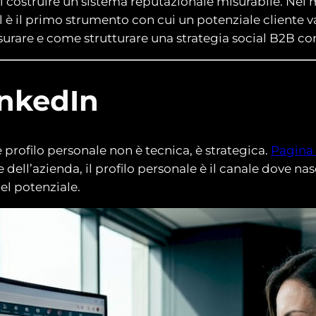
di costruire un sistema reputazionale misurabile. Nel 
 è il primo strumento con cui un potenziale cliente v
rare e come strutturare una strategia social B2B con
inkedIn
 profilo personale non è tecnica, è strategica.
Pagina e
 dell’azienda, il profilo personale è il canale dove na
el potenziale.