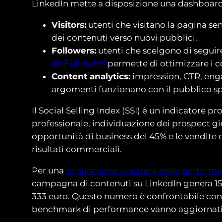
LinkedIn mette a disposizione una dashboard an
Visitors:
utenti che visitano la pagina se
dei contenuti verso nuovi pubblici.
Followers:
utenti che scelgono di seguir
da Followers
permette di ottimizzare i co
Content analytics:
impression, CTR, enga
argomenti funzionano con il pubblico spe
Il Social Selling Index (SSI) è un indicatore p
professionale, individuazione dei prospect giu
opportunità di business del 45% e le vendite de
risultati commerciali.
Per una
misurazione avanzata delle perform
campagna di contenuti su LinkedIn genera 15 ri
333 euro. Questo numero è confrontabile con i 
benchmark di performance vanno aggiornati o