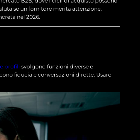
mercato B2B, dove i cicli di acquisto possono
aluta se un fornitore merita attenzione.
creta nel 2026.
 profili
svolgono funzioni diverse e
scono fiducia e conversazioni dirette. Usare