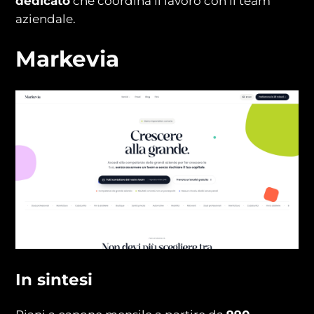
dedicato
che coordina il lavoro con il team
aziendale.
Markevia
In sintesi