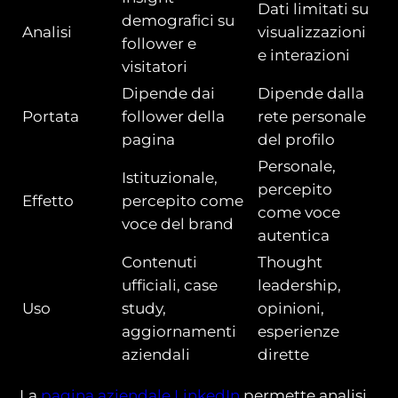
Dati limitati su
demografici su
Analisi
visualizzazioni
follower e
e interazioni
visitatori
Dipende dai
Dipende dalla
Portata
follower della
rete personale
pagina
del profilo
Personale,
Istituzionale,
percepito
Effetto
percepito come
come voce
voce del brand
autentica
Contenuti
Thought
ufficiali, case
leadership,
Uso
study,
opinioni,
aggiornamenti
esperienze
aziendali
dirette
La
pagina aziendale LinkedIn
permette analisi