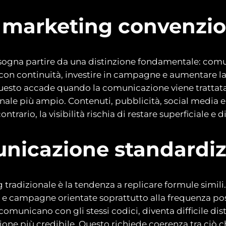
l marketing convenzi
sogna partire da una distinzione fondamentale: comu
con continuità, investire in campagne e aumentare la
Questo accade quando la comunicazione viene trattata
ale più ampio. Contenuti, pubblicità, social media e 
rario, la visibilità rischia di restare superficiale e d
municazione standardi
radizionale è la tendenza a replicare formule simili. P
i e campagne orientate soprattutto alla frequenza p
municano con gli stessi codici, diventa difficile dis
zione più credibile. Questo richiede coerenza tra ciò c