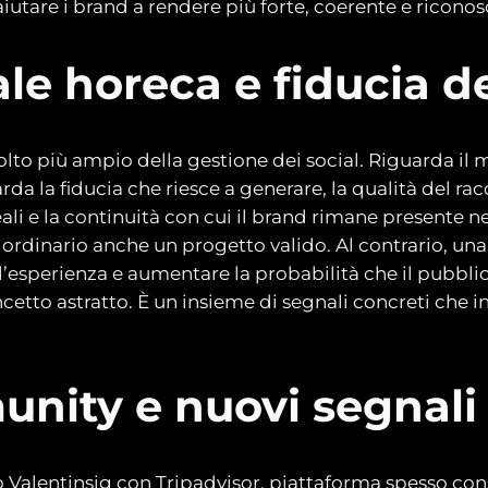
iutare i brand a rendere più forte, coerente e riconos
le horeca e fiducia d
to più ampio della gestione dei social. Riguarda il 
rda la fiducia che riesce a generare, la qualità del r
reali e la continuità con cui il brand rimane presente 
dinario anche un progetto valido. Al contrario, una 
’esperienza e aumentare la probabilità che il pubblico 
etto astratto. È un insieme di segnali concreti che in
nity e nuovi segnali 
o Valentinsig con Tripadvisor, piattaforma spesso co